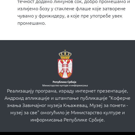
течност додамо лимунов сок, добро промешамо и
излијемо бозу у стаклене флаше које затворене
чувамо у фрижидеру, а које пре употребе увек
промешамо.
Реализацију програма, израду интернет презентације,
Андроид апликације и штампање публикације "Коферче
знања Завичајног музеја Књажевац, Музеј за понети -
музеј за све" омогућило је Министарство културе и
информисања Републике Србије.