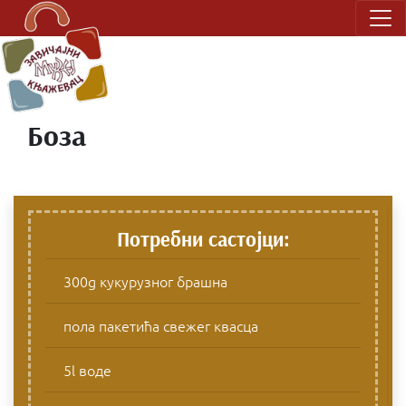
Main Navigation
Боза
Потребни састојци:
300g кукурузног брашна
пола пакетића свежег квасца
5l воде