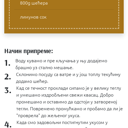
800g шећера
лимунов сок
Начин припреме:
1.
Воду кувамо и пре кључања у њу додајемо
брашно уз стално мешање.
2.
Склонимо посуду са ватре и у још топлу текућину
додамо шећер.
3.
Кад се течност прохлади сипамо је у велику теглу
и умешамо издробљени свежи квасац. Добро
промешамо и оставимо да одстоји у затвореној
тегли. Повремено промућкамо и пробамо да ли је
"проврела" до жељеног укуса.
4.
Када смо задовољни постигнутим укусом у